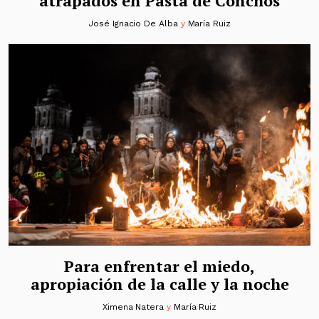
atrapados en Pasta de Conchos
José Ignacio De Alba
y
María Ruiz
Para enfrentar el miedo,
apropiación de la calle y la noche
Ximena Natera
y
María Ruiz