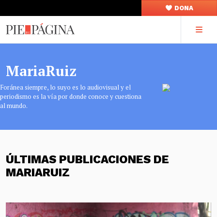
DONA
MariaRuiz
Foránea siempre, lo suyo es lo audiovisual y el
periodismo es la vía por donde conoce y cuestiona
al mundo.
ÚLTIMAS PUBLICACIONES DE
MARIARUIZ