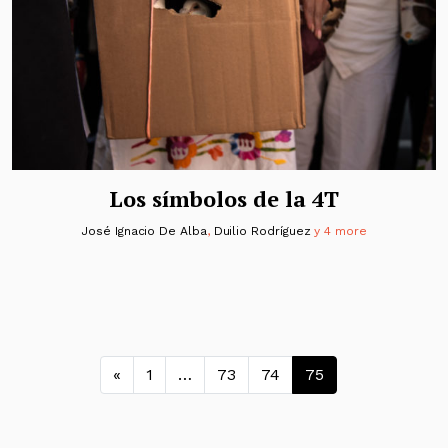
Los símbolos de la 4T
José Ignacio De Alba
,
Duilio Rodríguez
y 4 more
Navegación de entradas
«
1
…
73
74
75