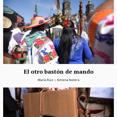
El otro bastón de mando
María Ruiz
y
Ximena Natera