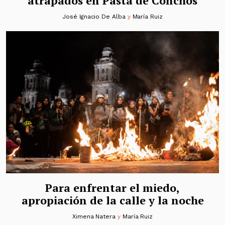
atrapados en Pasta de Conchos
José Ignacio De Alba
y
María Ruiz
Para enfrentar el miedo,
apropiación de la calle y la noche
Ximena Natera
y
María Ruiz