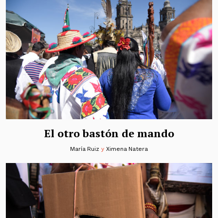
El otro bastón de mando
María Ruiz
y
Ximena Natera