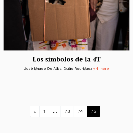
Los símbolos de la 4T
José Ignacio De Alba
,
Duilio Rodríguez
y 4 more
Navegación de entradas
«
1
…
73
74
75