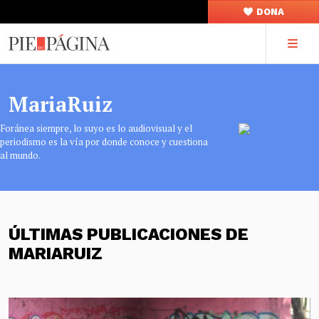
DONA
MariaRuiz
Foránea siempre, lo suyo es lo audiovisual y el
periodismo es la vía por donde conoce y cuestiona
al mundo.
ÚLTIMAS PUBLICACIONES DE
MARIARUIZ