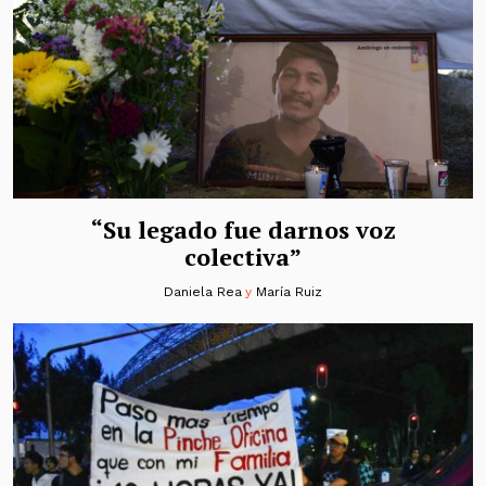
“Su legado fue darnos voz
colectiva”
Daniela Rea
y
María Ruiz