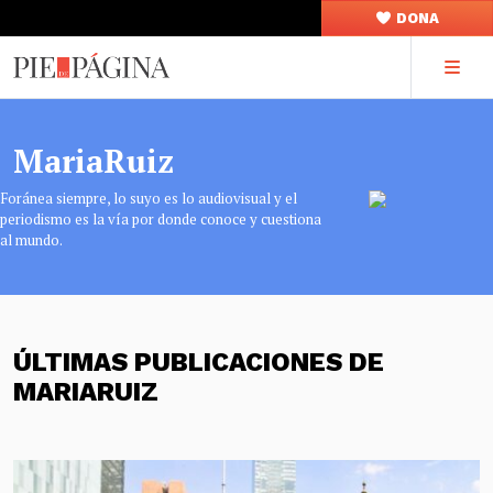
DONA
MariaRuiz
Foránea siempre, lo suyo es lo audiovisual y el
periodismo es la vía por donde conoce y cuestiona
al mundo.
ÚLTIMAS PUBLICACIONES DE
MARIARUIZ