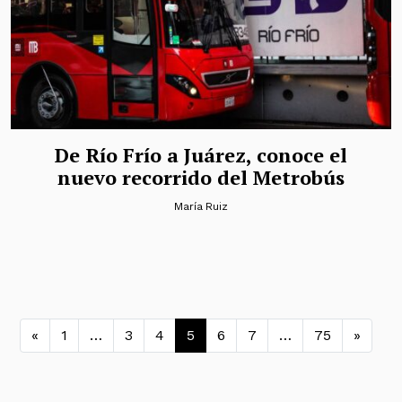
De Río Frío a Juárez, conoce el
nuevo recorrido del Metrobús
María Ruiz
Navegación de entradas
«
1
…
3
4
5
6
7
…
75
»