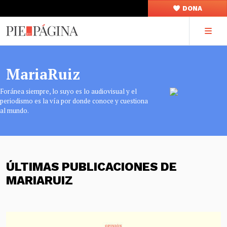
DONA
MariaRuiz
Foránea siempre, lo suyo es lo audiovisual y el
periodismo es la vía por donde conoce y cuestiona
al mundo.
ÚLTIMAS PUBLICACIONES DE
MARIARUIZ