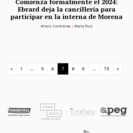
Comienza formalmente el 2024:
Ebrard deja la cancillería para
participar en la interna de Morena
Arturo Contreras
y
María Ruiz
Navegación de entradas
«
1
…
5
6
7
8
9
…
75
»