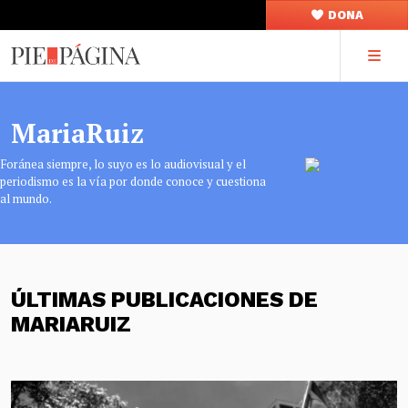
DONA
MariaRuiz
Foránea siempre, lo suyo es lo audiovisual y el
periodismo es la vía por donde conoce y cuestiona
al mundo.
ÚLTIMAS PUBLICACIONES DE
MARIARUIZ