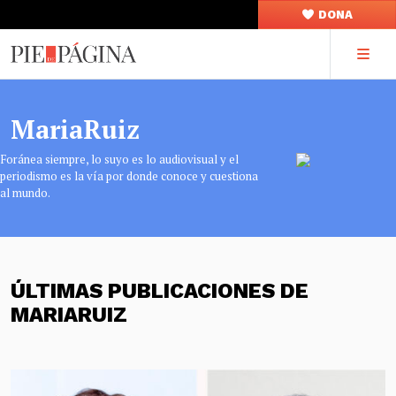
DONA
MariaRuiz
Foránea siempre, lo suyo es lo audiovisual y el
periodismo es la vía por donde conoce y cuestiona
al mundo.
ÚLTIMAS PUBLICACIONES DE
MARIARUIZ