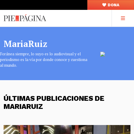
DONA
MariaRuiz
Foránea siempre, lo suyo es lo audiovisual y el
periodismo es la vía por donde conoce y cuestiona
al mundo.
ÚLTIMAS PUBLICACIONES DE
MARIARUIZ