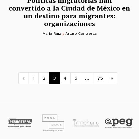
Políticas migratorias han
convertido a la Ciudad de México en
un destino para migrantes:
organizaciones
María Ruiz
y
Arturo Contreras
Navegación de entradas
«
1
2
3
4
5
…
75
»