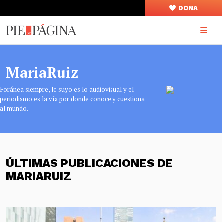
DONA
MariaRuiz
Foránea siempre, lo suyo es lo audiovisual y el
periodismo es la vía por donde conoce y cuestiona
al mundo.
ÚLTIMAS PUBLICACIONES DE
MARIARUIZ