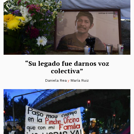
“Su legado fue darnos voz
colectiva”
Daniela Rea
y
María Ruiz