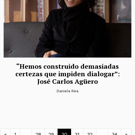
“Hemos construido demasiadas
certezas que impiden dialogar”:
José Carlos Agüero
Daniela Rea
Navegación de entradas
«
1
…
28
29
30
31
32
…
34
»