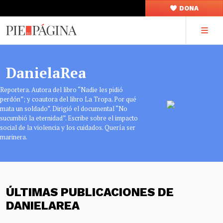
DONA
DanielaRea
Reportera. Autora del libro “Nadie les pidió
perdón”; y coautora del libro La Tropa. Por qué
mata un soldado”. Dirigió el documental “No
sucumbió la eternidad”. Escribe sobre el impacto
social de la violencia y los cuidados. Quería ser
marinera.
ÚLTIMAS PUBLICACIONES DE
DANIELAREA