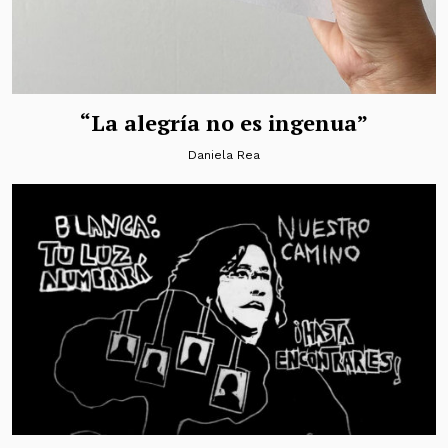
“La alegría no es ingenua”
Daniela Rea