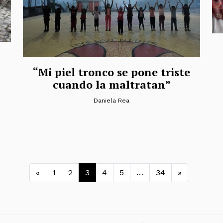
“Mi piel tronco se pone triste
cuando la maltratan”
Daniela Rea
Navegación de entradas
«
1
2
3
4
5
…
34
»