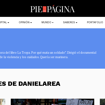
PITAL
OPINIÓN
MUNDO
SABERES
PORTAFOLIO
tora del libro La Tropa. Por qué mata un soldado”. Dirigió el documental
de la violencia y los cuidados. Quería ser marinera.
ES DE DANIELAREA