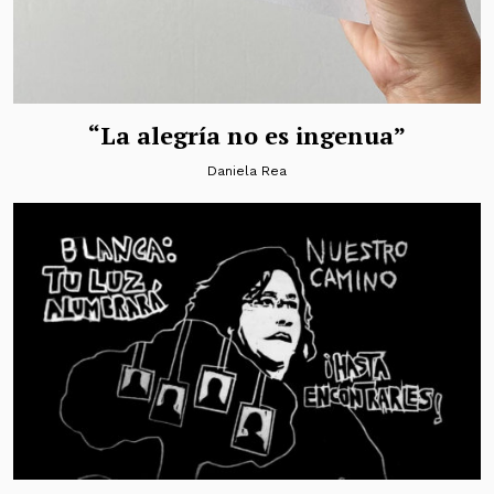
“La alegría no es ingenua”
Daniela Rea