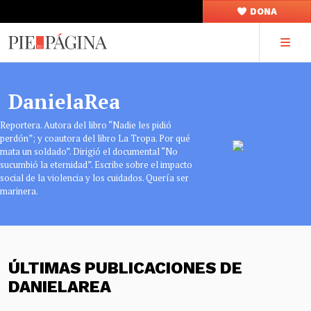
DONA
DanielaRea
Reportera. Autora del libro “Nadie les pidió
perdón”; y coautora del libro La Tropa. Por qué
mata un soldado”. Dirigió el documental “No
sucumbió la eternidad”. Escribe sobre el impacto
social de la violencia y los cuidados. Quería ser
marinera.
ÚLTIMAS PUBLICACIONES DE
DANIELAREA