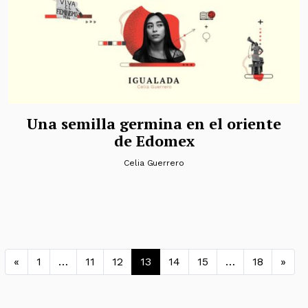
Una semilla germina en el oriente
de Edomex
Celia Guerrero
Navegación de entradas
«
1
…
11
12
13
14
15
…
18
»