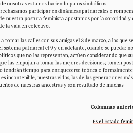
 de nosotras estamos haciendo paros simbólicos
rechazamos participar en dinámicas patriarcales o rompe
e nuestra postura feminista apostamos por la sororidad y 
e la vida en colectivo.
 a tomar las calles con sus amigas el 8 de marzo, a las que s
l sistema patriarcal el 9 y en adelante, cuando se pueda: n
olíticos que no las representan, actúen considerando que su
s que las empujan a tomar las mejores decisiones; tomen pos
ego tendrán tiempo para enriquecerse teórica o formalmente
es incontenible, nuestras vidas, las de las generaciones más
 sueños de nuestras ancestras y son resultado de muchas
Columnas anteri
Es el Estado femin