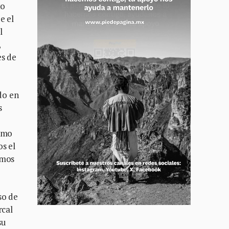
to
e el
l
,
es de
do en
s
como
os el
amos
so de
rcal
su