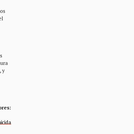
mos
el
e
o
s
tura
, y
ores:
icida