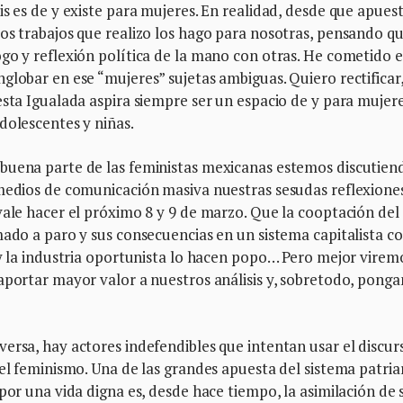
is es de y existe para mujeres. En realidad, desde que apues
os trabajos que realizo los hago para nosotras, pensando qu
go y reflexión política de la mano con otras. He cometido e
globar en ese “mujeres” sujetas ambiguas. Quiero rectificar
esta Igualada aspira siempre ser un espacio de y para mujer
dolescentes y niñas.
buena parte de las feministas mexicanas estemos discutien
 medios de comunicación masiva nuestras sesudas reflexione
vale hacer el próximo 8 y 9 de marzo. Que la cooptación del
mado a paro y sus consecuencias en un sistema capitalista 
 y la industria oportunista lo hacen popo… Pero mejor virem
 aportar mayor valor a nuestros análisis y, sobretodo, pong
ersa, hay actores indefendibles que intentan usar el discur
 el feminismo. Una de las grandes apuesta del sistema patria
por una vida digna es, desde hace tiempo, la asimilación de 