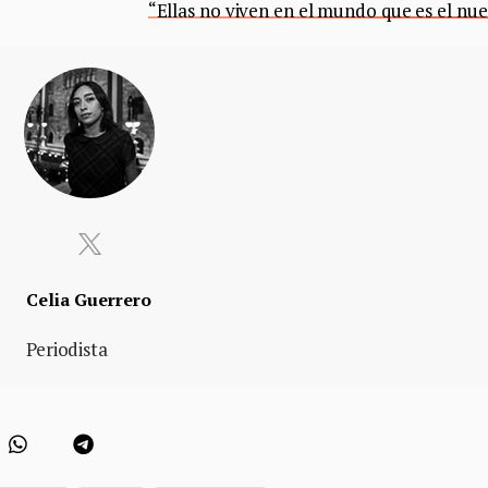
“Ellas no viven en el mundo que es el nue
Celia Guerrero
Periodista