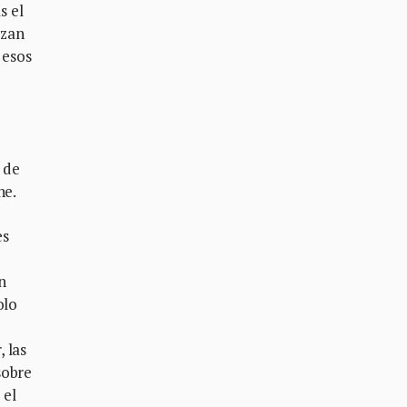
s el
izan
 esos
 de
ne.
es
n
olo
 las
sobre
 el