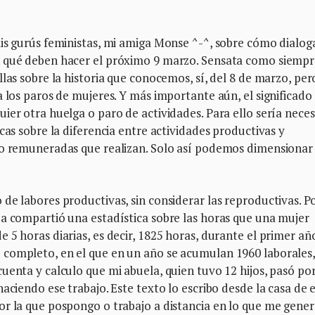
is gurús feministas, mi amiga Monse ^-^, sobre cómo dialog
n qué deben hacer el próximo 9 marzo. Sensata como siempr
las sobre la historia que conocemos, sí, del 8 de marzo, per
a los paros de mujeres. Y más importante aún, el significado
ier otra huelga o paro de actividades. Para ello sería neces
cas sobre la diferencia entre actividades productivas y
no remuneradas que realizan. Solo así podemos dimensionar
de labores productivas, sin considerar las reproductivas. P
ja compartió una estadística sobre las horas que una mujer
5 horas diarias, es decir, 1825 horas, durante el primer año
 completo, en el que en un año se acumulan 1960 laborales
uenta y calculo que mi abuela, quien tuvo 12 hijos, pasó por
aciendo ese trabajo. Este texto lo escribo desde la casa de 
or la que pospongo o trabajo a distancia en lo que me gene