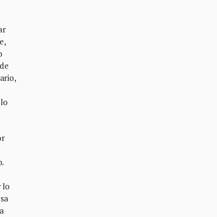
ar
e,
o
 de
ario,
 lo
or
.
,
 lo
esa
ra