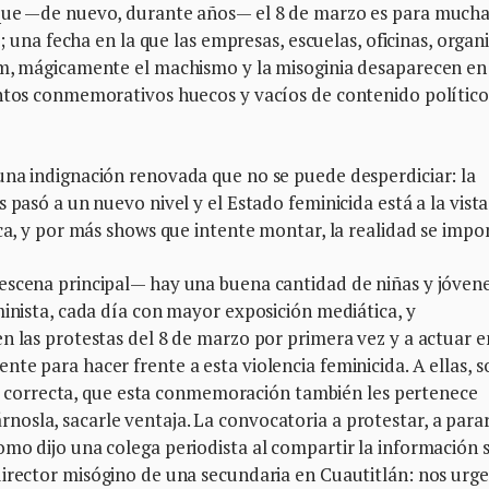
 que —de nuevo, durante años— el 8 de marzo es para mucha
]; una fecha en la que las empresas, escuelas, oficinas, organ
um, mágicamente el machismo y la misoginia desaparecen en
entos conmemorativos huecos y vacíos de contenido político
una indignación renovada que no se puede desperdiciar: la
 pasó a un nuevo nivel y el Estado feminicida está a la vista
ica, y por más shows que intente montar, la realidad se impo
escena principal— hay una buena cantidad de niñas y jóven
minista, cada día con mayor exposición mediática, y
n las protestas del 8 de marzo por primera vez y a actuar e
te para hacer frente a esta violencia feminicida. A ellas, s
n es correcta, que esta conmemoración también les pertenece
sla, sacarle ventaja. La convocatoria a protestar, a parar,
omo dijo una colega periodista al compartir la información 
irector misógino de una secundaria en Cuautitlán: nos urge