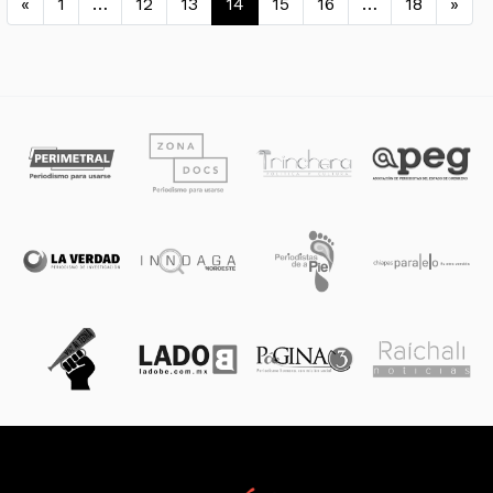
«
1
…
12
13
14
15
16
…
18
»