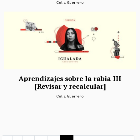
Celia Guerrero
Aprendizajes sobre la rabia III
[Revisar y recalcular]
Celia Guerrero
Navegación de entradas