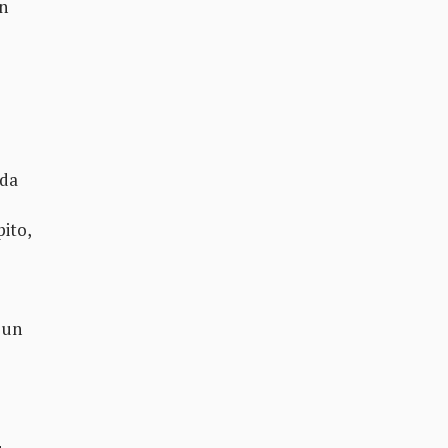
n
nda
pito,
 un