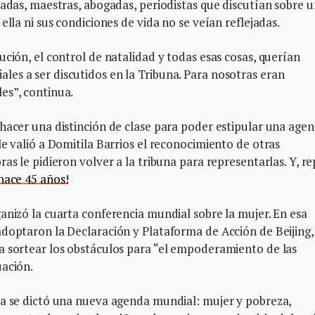
iadas, maestras, abogadas, periodistas que discutían sobre u
ella ni sus condiciones de vida no se veían reflejadas.
ción, el control de natalidad y todas esas cosas, querían
es a ser discutidos en la Tribuna. Para nosotras eran
es”, continua.
hacer una distinción de clase para poder estipular una age
le valió a Domitila Barrios el reconocimiento de otras
as le pidieron volver a la tribuna para representarlas. Y, re
hace 45 años!
anizó la cuarta conferencia mundial sobre la mujer. En esa
adoptaron la Declaración y Plataforma de Acción de Beijing,
a sortear los obstáculos para “el empoderamiento de las
uación.
ta se dictó una nueva agenda mundial: mujer y pobreza,