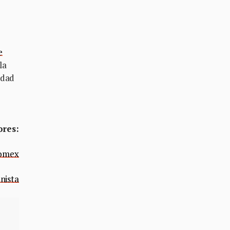
e
la
idad
e
ores:
domex
nista