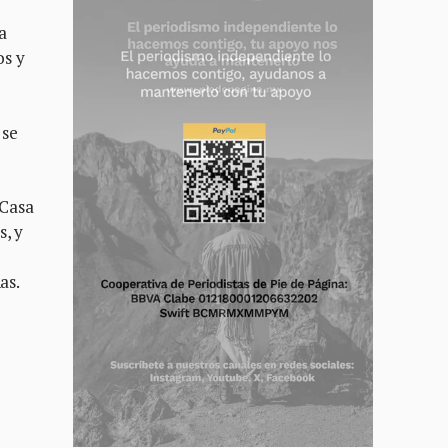
a
os y
 se
 Casa
s, y
as.
e