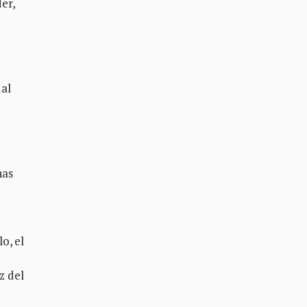
er,
ual
has
o, el
z del