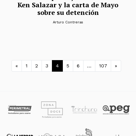
Ken Salazar y la carta de Mayo
sobre su detención
Arturo Contreras
Navegación de entradas
«
1
2
3
4
5
6
…
107
»