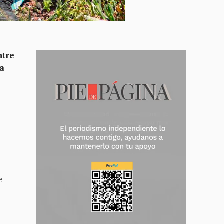
ntre
la
e
y