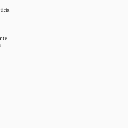
ticia
ente
a