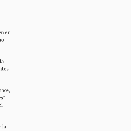
en en
mo
la
ntes
hace,
es”
el
 la