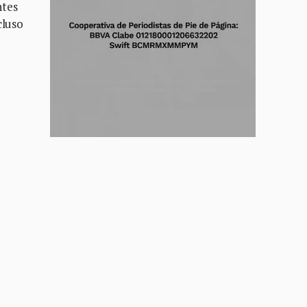
ntes
cluso