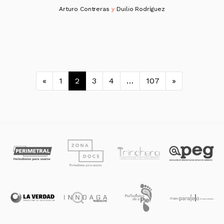
Arturo Contreras
y
Duilio Rodríguez
Navegación de entradas
«
1
2
3
4
…
107
»