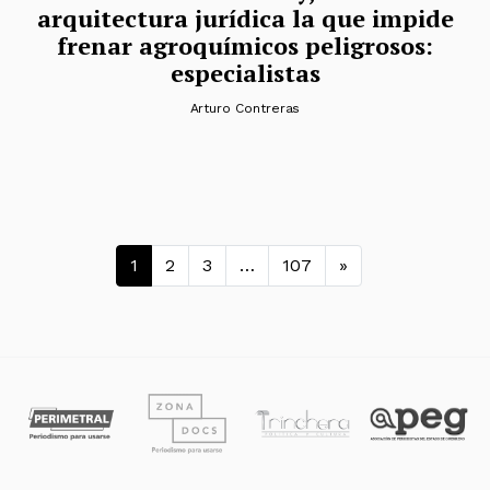
arquitectura jurídica la que impide
frenar agroquímicos peligrosos:
especialistas
Arturo Contreras
Navegación de entradas
1
2
3
…
107
»