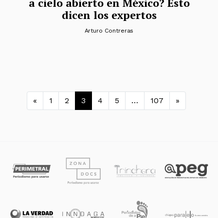
a cielo abierto en México? Esto
dicen los expertos
Arturo Contreras
Navegación de entradas
«
1
2
3
4
5
…
107
»