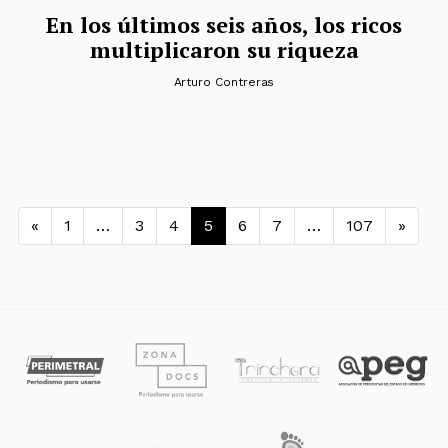
En los últimos seis años, los ricos
multiplicaron su riqueza
Arturo Contreras
Navegación de entradas
«
1
…
3
4
5
6
7
…
107
»