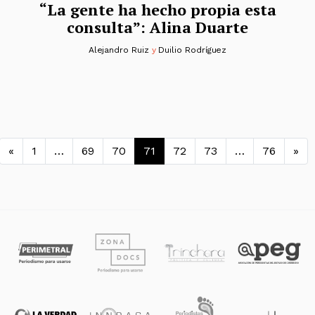
“La gente ha hecho propia esta
consulta”: Alina Duarte
Alejandro Ruiz
y
Duilio Rodríguez
Navegación de entradas
«
1
…
69
70
71
72
73
…
76
»