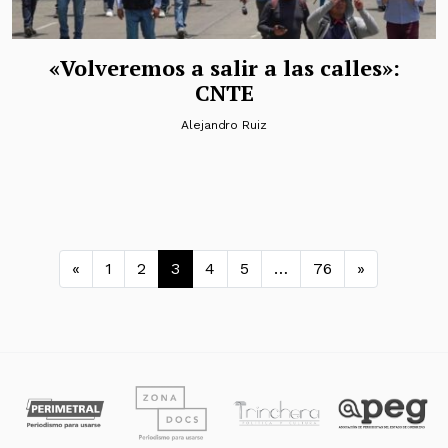
«Volveremos a salir a las calles»:
CNTE
Alejandro Ruiz
Navegación de entradas
«
1
2
3
4
5
…
76
»