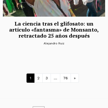
La ciencia tras el glifosato: un
artículo «fantasma» de Monsanto,
retractado 25 años después
Alejandro Ruiz
Navegación de entradas
1
2
3
…
76
»