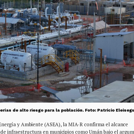
as de alto riesgo para la población. Foto: Patricio Eleisegu
Energía y Ambiente (ASEA), la MIA-R confirma el alcance
ción de infraestructura en municipios como Umán bajo el argu