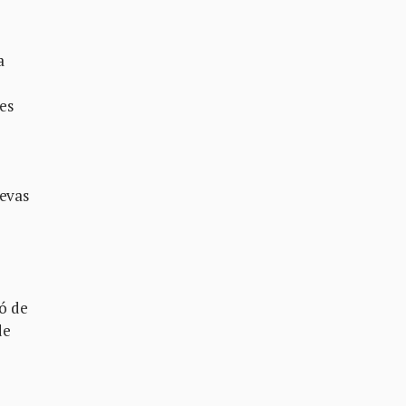
a
e
es
uevas
ió de
de