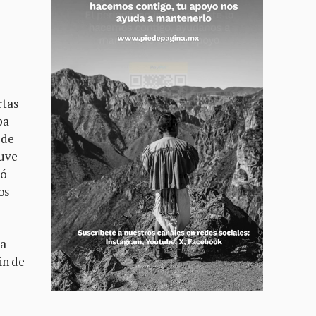
rtas
pa
 de
tuve
ió
os
ca
in de