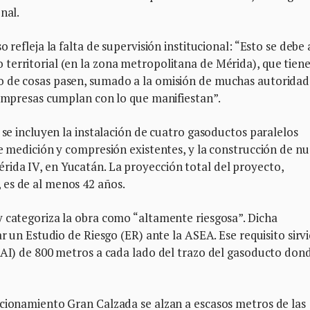
onal.
 refleja la falta de supervisión institucional: “Esto se debe 
territorial (en la zona metropolitana de Mérida), que tien
o de cosas pasen, sumado a la omisión de muchas autoridad
 empresas cumplan con lo que manifiestan”.
 se incluyen la instalación de cuatro gasoductos paralelos
de medición y compresión existentes, y la construcción de n
ida IV, en Yucatán. La proyección total del proyecto,
es de al menos 42 años.
y categoriza la obra como “altamente riesgosa”. Dicha
ar un Estudio de Riesgo (ER) ante la ASEA. Ese requisito sirv
(AI) de 800 metros a cada lado del trazo del gasoducto don
ccionamiento Gran Calzada se alzan a escasos metros de las