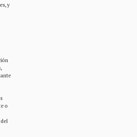
es, y
ción
,
iante
s
te o
 del