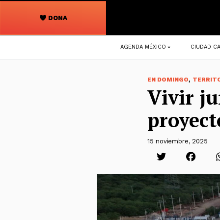
DONA
Navegación
AGENDA MÉXICO
CIUDAD CA
principal
,
EN DOMINGO
TERRIT
Vivir j
proyec
15 noviembre, 2025