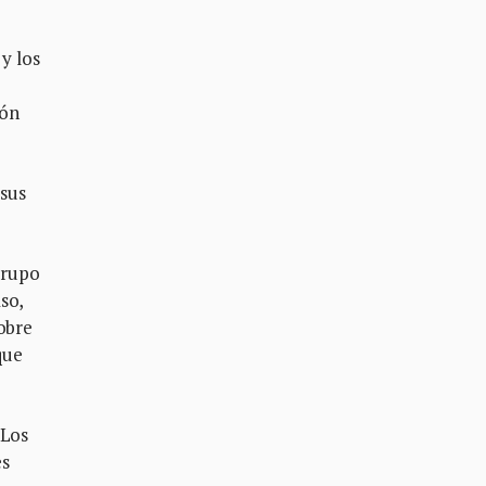
 y los
ión
 sus
Grupo
so,
sobre
que
 Los
es