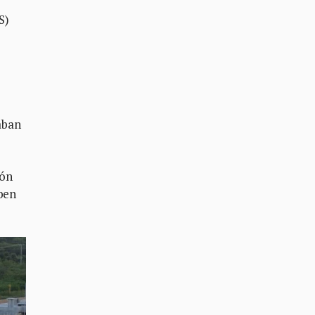
S)
aban
ión
eben