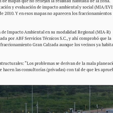
de mapas que no reflejan la realidad habitada de la zona.
stación y evaluación de impacto ambiental y social (MIA/EVI
de 2010. Y en esos mapas no aparecen los fraccionamientos
ón de Impacto Ambiental en su modalidad Regional (MIA-R)
da por ABF Servicios Técnicos S.C., y ahí comprobó que la
 fraccionamiento Gran Calzada aunque los vecinos ya habit
 estructurales: “Los problemas se derivan de la mala planeac
e hacen las consultorías (privadas) con tal de que les apru