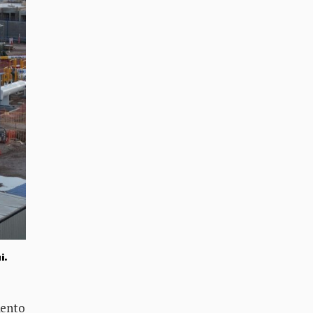
i.
mento