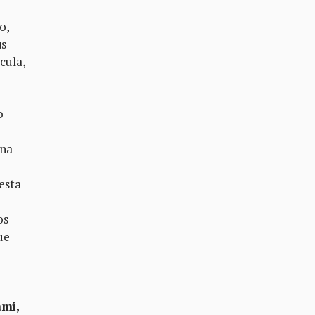
o,
us
cula,
o
una
 esta
os
ue
mi,