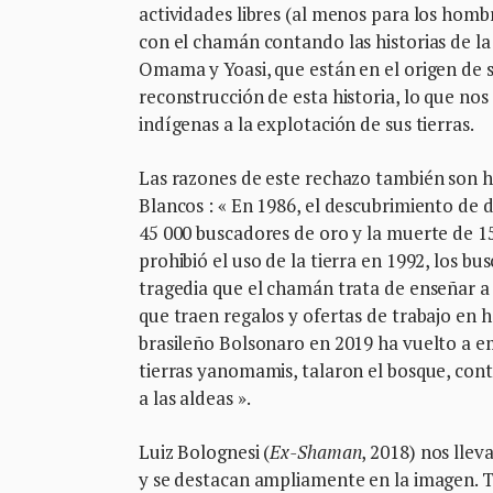
actividades libres (al menos para los hombr
con el chamán contando las historias de la 
Omama y Yoasi, que están en el origen de s
reconstrucción de esta historia, lo que no
indígenas a la explotación de sus tierras.
Las razones de este rechazo también son hi
Blancos : « En 1986, el descubrimiento de
45 000 buscadores de oro y la muerte de 15
prohibió el uso de la tierra en 1992, los 
tragedia que el chamán trata de enseñar a
que traen regalos y ofertas de trabajo en h
brasileño Bolsonaro en 2019 ha vuelto a e
tierras yanomamis, talaron el bosque, cont
a las aldeas ».
Luiz Bolognesi (
Ex-Shaman
, 2018) nos llev
y se destacan ampliamente en la imagen. Tam