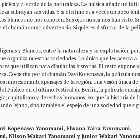
pieles y el verde de la naturaleza. La música añade un fútil
eza subrayan sus vidas. Y si el ritmo es a veces un poco lent
 Los blancos no nos conocen. Sus ojos nunca nos han visto. S
 el chamán como advertencia. Si quieres disfrutar de la pelí
dígenas y Blancos, entre la naturaleza y su explotación, per
que organiza nuestras sociedades. Lo único que les acerca a
es que utilizan para dibujar las historias. El resto expone 
eza. Coescrita por el chamán Davi Kopenawa, la película nos
 los impresionantes paisajes de la región. Una visión única de
Público en el último Festival de Berlín, la película encaja
a, capitalismo y derechos humanos. Porque la historia de l
do lejano, sino también el espejo de una sociedad que sig
 Davi Kopenawa Yanomami, Ehuana Yaira Yanomami,
mi, Nilson Wakari Yanomami y Junior Wakari Yanoma