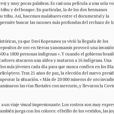
es) y muy pocas palabras. Es casi una película a una sola vo
tribu y del bosque. En particular, la de los dos hermanos
u tribu. Así, hacemos malabares entre el documental y la
s permite buscar las razones más profundas del rechazo de l
stóricas, ya que Davi Kopenawa ya vivió la llegada de los
 depositos de oro en tierras yanomamis provocó una invasió
00 a 1800 personas indígenas ». Y cuando el gobierno brasi
buscadores atacaron una aldea y mataron a 16 indígenas. Una
 los más jóvenes cada día para que nunca confíen en los Bl
elicóptero. Tras 25 años de paz, la elección del nuevo presi
mpeorar la situación. « Más de 20 000 mineros de oro invadi
aminaron las vías fluviales con mercurio, y llevaron la Covi
a a un viaje visual impresionante. Los rostros son muy expre
bién juega con los colores: el brillo de los vestidos, las jo