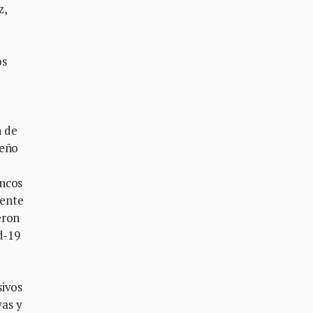
z,
os
n de
leño
ancos
dente
eron
d-19
sivos
yas y