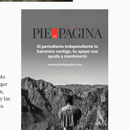
ndo
 que
n,
y las
a.