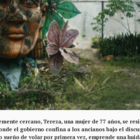
emente cercano, Tereza, una mujer de 77 años, se resi
donde el gobierno confina a los ancianos bajo el discu
co sueño de volar por primera vez, emprende una huid