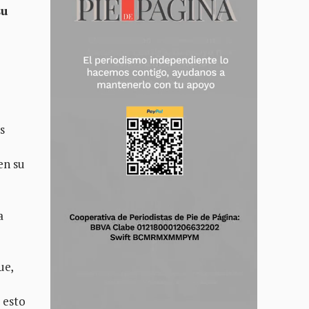
su
s
en su
a
ue,
 esto