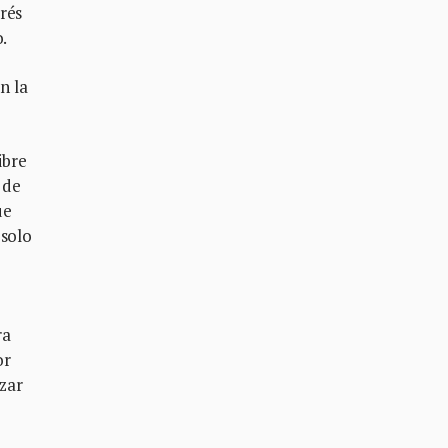
rés
.
n la
ibre
 de
ue
 solo
ra
or
zar