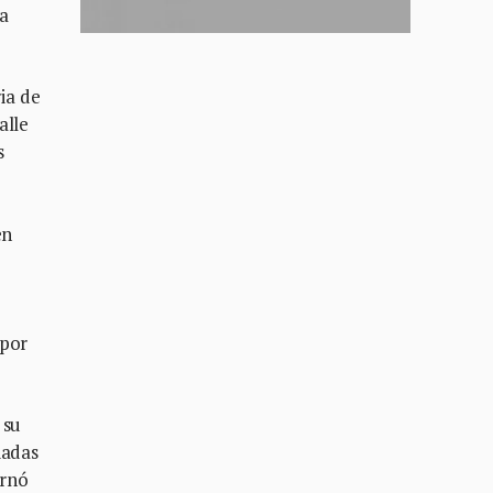
a
ia de
alle
s
o
en
 por
 su
iadas
ernó