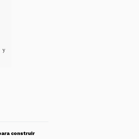
o y
para construir