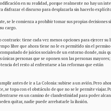
odificación en su realidad, porque realmente no hay un inte
disfrazar el discurso para desplazarla sin hacerlo explícito
nte, se le comienza a prohibir tomar sus propias decisiones si
 su cargo.
lo contrario: tiene cada vez menos opciones para ejercer su l
tiempo libre que ahora tiene no le es permitido sin el permiso
 acompañado de juicios sociales de un entorno donde, más q
Las únicas personas que se oponen son las personas mayores;
encia del resto al enfrentarse a las reformas que están
mplir antes de ir a La Colonia: subirse a un avión. Pero aho
e, se topa con el obstáculo de que no se le permite viajar. P
 adentrarse en un camino de clandestinidad para poder alcan
eden quitar, nadie puede arrebatarle la ilusión.