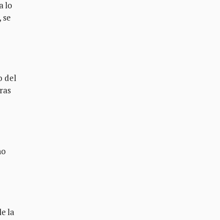
a lo
, se
o del
ras
no
e la