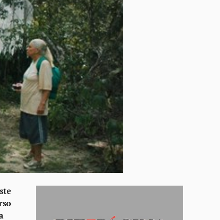
ste
rso
a