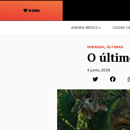
DONA
Navegación
AGENDA MÉXICO
CIUDAD CA
principal
,
MIRADAS
ÚLTIMAS
O últim
4 junio, 2026