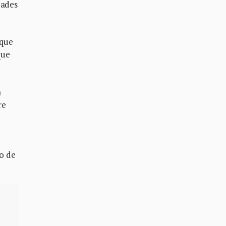
dades
 que
que
a
re
io de