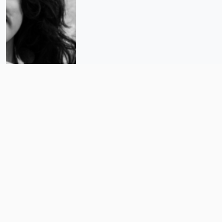
Ana Ts’uyeb y el hito histórico de
llevar el cine tsotsil a las salas
comerciales