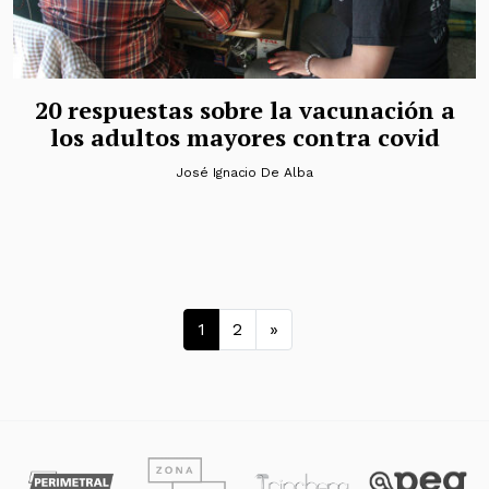
20 respuestas sobre la vacunación a
los adultos mayores contra covid
José Ignacio De Alba
Navegación de entrad
1
2
»