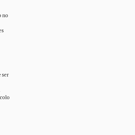
o no
es
 ser
l
ocolo