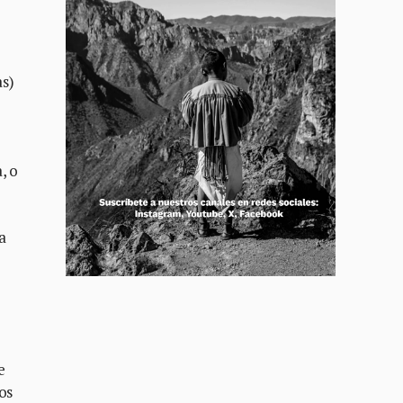
as)
, o
a
e
os