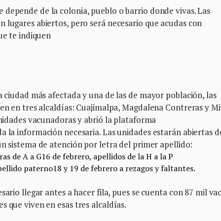
 depende de la colonia, pueblo o barrio donde vivas. Las
n lugares abiertos, pero será necesario que acudas con
ue te indiquen
la ciudad más afectada y una de las de mayor población, las
ven en tres alcaldías: Cuajimalpa, Magdalena Contreras y Mi
 unidades vacunadoras y abrió la plataforma
da la información necesaria. Las unidades estarán abiertas d
un sistema de atención por letra del primer apellido:
tras de A a G
16 de febrero, apellidos de la H a la P
apellido paterno
18 y 19 de febrero a rezagos y faltantes.
sario llegar antes a hacer fila, pues se cuenta con 87 mil va
s que viven en esas tres alcaldías.