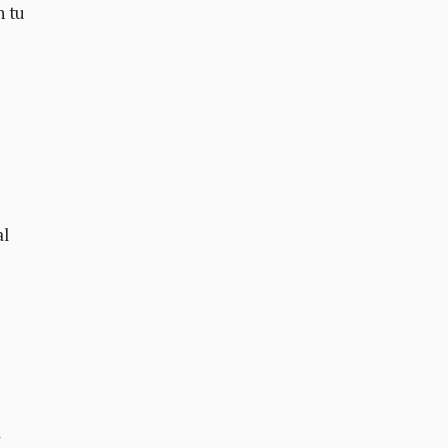
n tu
al
a