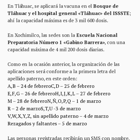
En Tláhuac, se aplicará la vacuna en el
Bosque de
Tláhuac y el hospital general «Tláhuac» del ISSSTE
;
ahí la capacidad máxima es de 3 mil 600 dosis.
En Xochimilco, las sedes son la
Escuela Nacional
Preparatoria Número 1 «Gabino Barrera»
, con una
capacidad máxima de 4 mil 200 dosis diarias.
Como en la ocasión anterior, la organización de las
aplicaciones será conforme a la primera letra del
apellido paterno, en este orden:
A,B – 24 de febrero
C,D – 25 de febrero
E,F,G – 26 de febrero
H,I,J,K,L – 27 de febrero
M – 28 de febrero
N,Ñ,O,P,Q – 1 de marzo
R – 2 de marzo
S,T,U -3 de marzo
V,W,X,Y,Z, sin apellido paterno – 4 de marzo
Rezagados y faltantes – 5 de marzo
Las personas registradas recibirán un SMS con nombre,