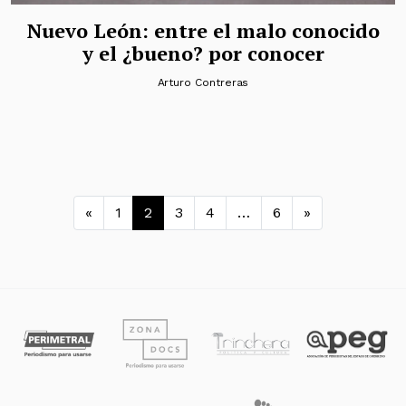
Nuevo León: entre el malo conocido
y el ¿bueno? por conocer
Arturo Contreras
Navegación de entradas
«
1
2
3
4
…
6
»