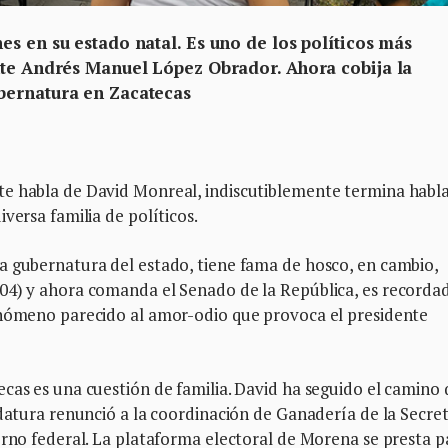
s en su estado natal. Es uno de los políticos más
nte Andrés Manuel López Obrador. Ahora cobija la
bernatura en Zacatecas
te habla de David Monreal, indiscutiblemente termina habl
versa familia de políticos.
a gubernatura del estado, tiene fama de hosco, en cambio,
04) y ahora comanda el Senado de la República, es recorda
enómeno parecido al amor-odio que provoca el presidente
cas es una cuestión de familia. David ha seguido el camino
idatura renunció a la coordinación de Ganadería de la Secre
erno federal. La plataforma electoral de Morena se presta p