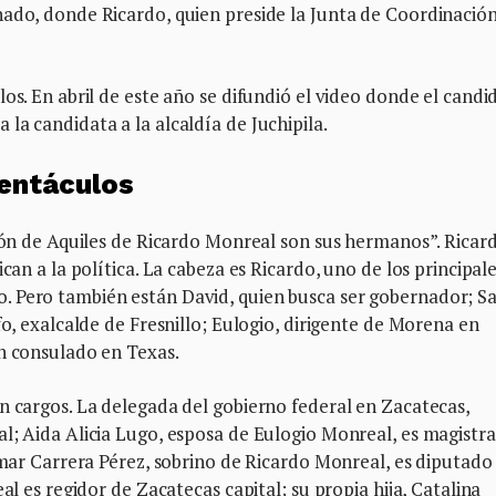
nado, donde Ricardo, quien preside la Junta de Coordinació
os. En abril de este año se difundió el video donde el candi
la candidata a la alcaldía de Juchipila.
tentáculos
alón de Aquiles de Ricardo Monreal son sus hermanos”. Ricar
can a la política. La cabeza es Ricardo, uno de los principal
 Pero también están David, quien busca ser gobernador; Sa
fo, exalcalde de Fresnillo; Eulogio, dirigente de Morena en
un consulado en Texas.
n cargos. La delegada del gobierno federal en Zacatecas,
l; Aida Alicia Lugo, esposa de Eulogio Monreal, es magistr
 Omar Carrera Pérez, sobrino de Ricardo Monreal, es diputado
al es regidor de Zacatecas capital; su propia hija, Catalina