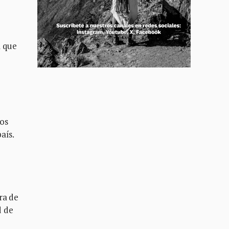
l que
los
país.
ra de
d de