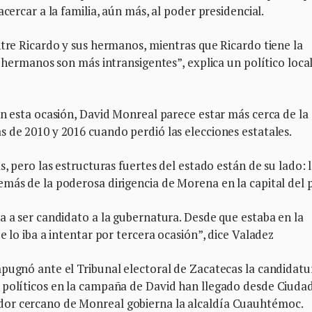
cercar a la familia, aún más, al poder presidencial.
ntre Ricardo y sus hermanos, mientras que Ricardo tiene la
s hermanos son más intransigentes”, explica un político loca
en esta ocasión, David Monreal parece estar más cerca de la
 de 2010 y 2016 cuando perdió las elecciones estatales.
s, pero las estructuras fuertes del estado están de su lado: 
más de la poderosa dirigencia de Morena en la capital del 
a a ser candidato a la gubernatura. Desde que estaba en la
e lo iba a intentar por tercera ocasión”, dice Valadez
mpugnó ante el Tribunal electoral de Zacatecas la candidatu
 políticos en la campaña de David han llegado desde Ciuda
or cercano de Monreal gobierna la alcaldía Cuauhtémoc.