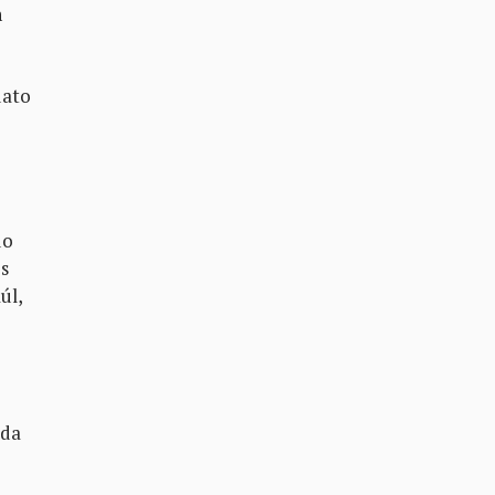
n
dato
do
es
úl,
ada