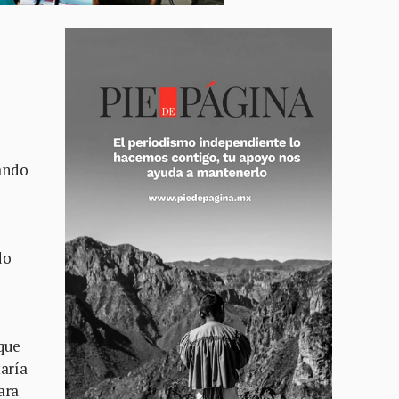
ando
do
 que
taría
ara