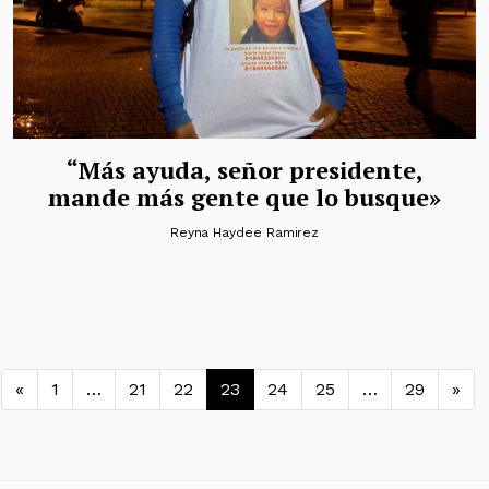
“Más ayuda, señor presidente,
mande más gente que lo busque»
Reyna Haydee Ramirez
Navegación de entradas
«
1
…
21
22
23
24
25
…
29
»