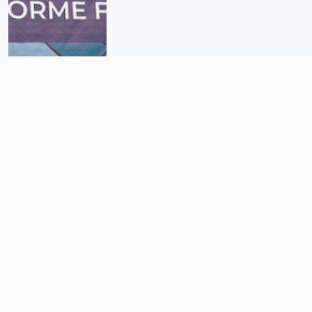
Allanan casa de la directora del
Frayba