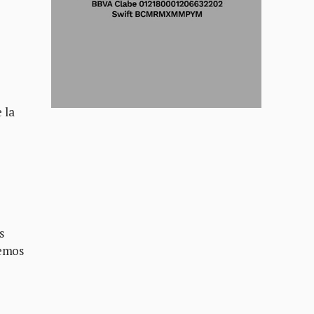
 la
s
nemos