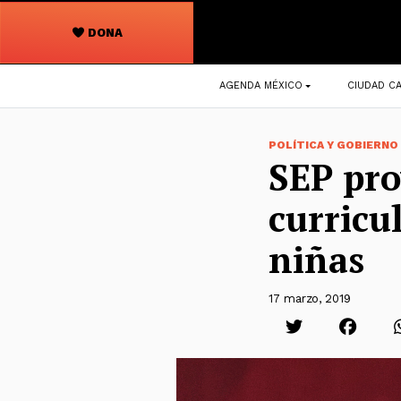
DONA
Navegación
AGENDA MÉXICO
CIUDAD CA
principal
POLÍTICA Y GOBIERNO
SEP proy
curricu
niñas
17 marzo, 2019