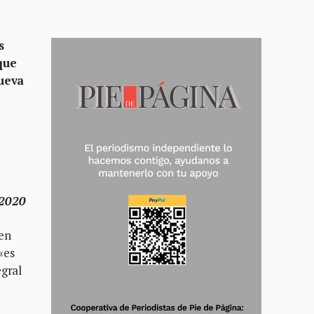
s
que
ueva
/2020
en
«es
egral