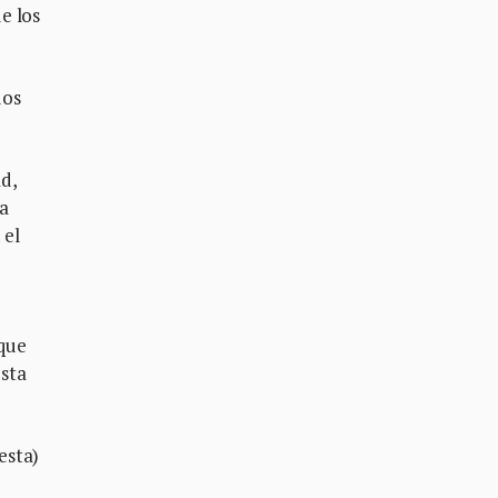
de los
dos
d,
a
 el
 que
esta
esta)