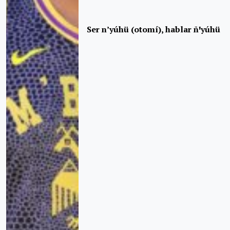
Ser n’yúhü (otomí), hablar ñꞌyúhü