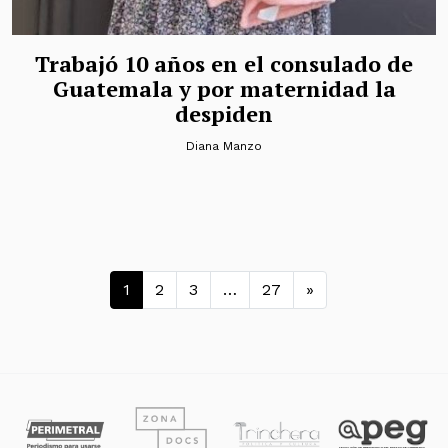
Trabajó 10 años en el consulado de
Guatemala y por maternidad la
despiden
Diana Manzo
Navegación de entradas
1
2
3
…
27
»