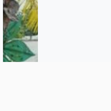
O último azul: la rebeldía de
envejecer