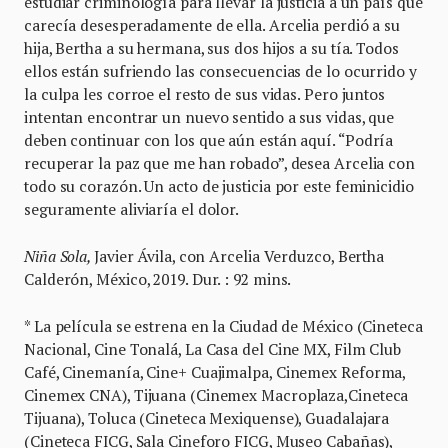
estudiar criminología para llevar la justicia a un país que
carecía desesperadamente de ella. Arcelia perdió a su
hija, Bertha a su hermana, sus dos hijos a su tía. Todos
ellos están sufriendo las consecuencias de lo ocurrido y
la culpa les corroe el resto de sus vidas. Pero juntos
intentan encontrar un nuevo sentido a sus vidas, que
deben continuar con los que aún están aquí. “Podría
recuperar la paz que me han robado”, desea Arcelia con
todo su corazón. Un acto de justicia por este feminicidio
seguramente aliviaría el dolor.
Niña Sola,
Javier Ávila, con Arcelia Verduzco, Bertha
Calderón, México, 2019. Dur. : 92 mins.
* La película se estrena en la Ciudad de México (Cineteca
Nacional, Cine Tonalá, La Casa del Cine MX, Film Club
Café, Cinemanía, Cine+ Cuajimalpa, Cinemex Reforma,
Cinemex CNA), Tijuana (Cinemex Macroplaza,Cineteca
Tijuana), Toluca (Cineteca Mexiquense), Guadalajara
(Cineteca FICG, Sala Cineforo FICG, Museo Cabañas),