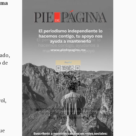
oma
lado,
o de
ol,
que