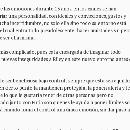
de las emociones durante 13 años, en los cuales se han
rjar una personalidad, con ideales y convicciones, gustos y
cha incertidumbre, no solo ella sino todo su entorno está
el cual entra todo preadolescente: hacer amistades sin per
e ser ella misma.
 más complicado, pues es la encargada de imaginar todo
ar nuevas inseguridades a Riley en este nuevo entorno antes
 ser beneficiosa bajo control, siempre que esta sea equilib
n cierto punto la mantienen protegida, la ponen alerta y le
ve lo que le gustaría tener de otras personas pero no
do junto con Furia son quienes le ayuda a poner límites s
stá cuando toma el control una única emoción, sin dar paso 