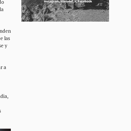
do
la
enden
e las
se y
r a
dia,
s