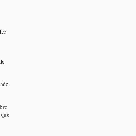
der
 de
rada
obre
a que