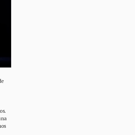
de
os.
una
mos