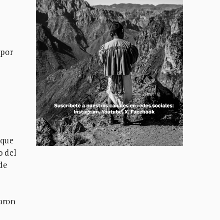
 por
 que
o del
de
zaron