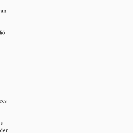
ran
dió
res
os
rden