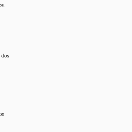
 su
s dos
os