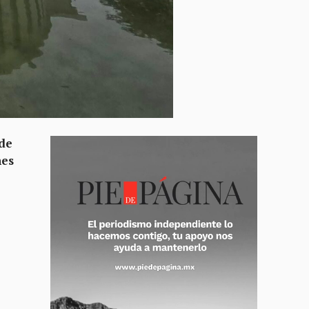
 de
nes