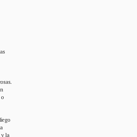
ras
osas.
an
 o
liego
 a
 y la