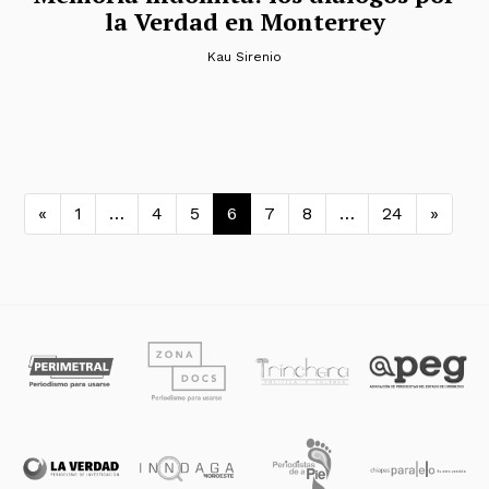
la Verdad en Monterrey
Kau Sirenio
Navegación de entradas
«
1
…
4
5
6
7
8
…
24
»