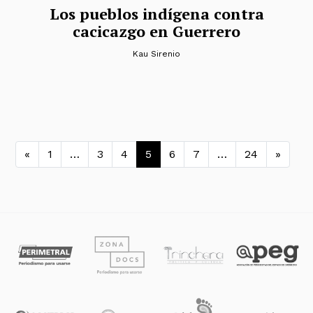
Los pueblos indígena contra
cacicazgo en Guerrero
Kau Sirenio
Navegación de entradas
«
1
…
3
4
5
6
7
…
24
»