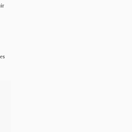
ir
les