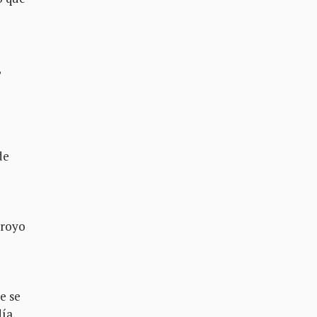
,
de
rroyo
e se
ía,