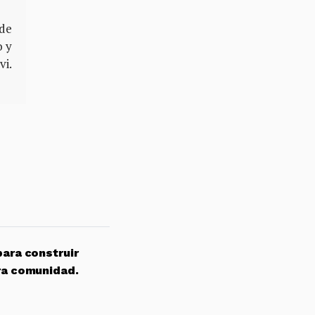
 de
o y
vi.
para construir
ra comunidad.