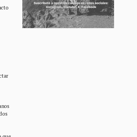
acto
ctar
anos
ados
o que