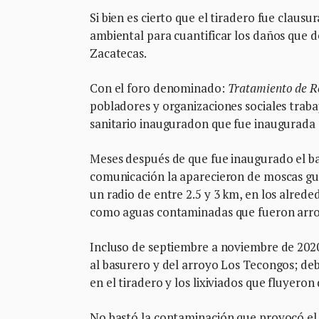
Si bien es cierto que el tiradero fue clau
ambiental para cuantificar los daños que d
Zacatecas.
Con el foro denominado:
Tratamiento de Re
pobladores y organizaciones sociales trabaj
sanitario inauguradon que fue inaugurada e
Meses después de que fue inaugurado el ba
comunicación la aparecieron de moscas gus
un radio de entre 2.5 y 3 km, en los alrede
como aguas contaminadas que fueron arroj
Incluso de septiembre a noviembre de 2020,
al basurero y del arroyo Los Tecongos; deb
en el tiradero y los lixiviados que fluyero
No bastó la contaminación que provocó el 