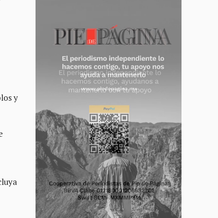
los y
e
cluya