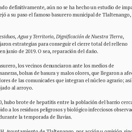
surado definitivamente, aún no se ha hecho un estudio de imp
ejó a su paso el famoso basurero municipal de Tlaltenango,
siduos, Agua y Territorio, Dignificación de Nuestra Tierra
,
aron estrategias para conseguir el cierre total del relleno
n junio de 2019. O sea, reparación del daño.
surero, los vecinos denunciaron ante los medios de
aneras, bolsas de basura y malos olores, que llegaron a afe
dores de las comunicades que integran el núcleo agrario; así
ado al arroyo.
 hubo brote de hepatitis entre la población del barrio cerc
ido a los residuos peligrosos y biológico infecciosos observ
n durante la temporada de lluvias.
H. Ayuntamiento de Tlaltenango, por acción u omisión, sin