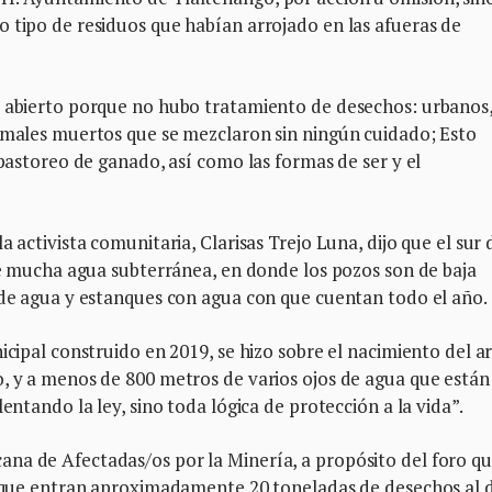
 tipo de residuos que habían arrojado en las afueras de
o abierto porque no hubo tratamiento de desechos: urbanos
nimales muertos que se mezclaron sin ningún cuidado; Esto
 pastoreo de ganado, así como las formas de ser y el
a activista comunitaria, Clarisas Trejo Luna, dijo que el sur 
 de mucha agua subterránea, en donde los pozos son de baja
 de agua y estanques con agua con que cuentan todo el año.
icipal construido en 2019, se hizo sobre el nacimiento del a
o, y a menos de 800 metros de varios ojos de agua que están
entando la ley, sino toda lógica de protección a la vida”.
na de Afectadas/os por la Minería, a propósito del foro qu
la que entran aproximadamente 20 toneladas de desechos al d