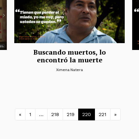
Buscando muertos, lo
encontró la muerte
Ximena Natera
Navegación de entradas
«
1
…
218
219
220
221
»