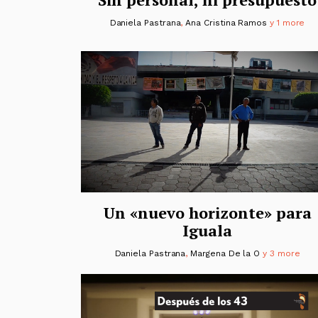
Daniela Pastrana
,
Ana Cristina Ramos
y 1 more
Un «nuevo horizonte» para
Iguala
Daniela Pastrana
,
Margena De la O
y 3 more