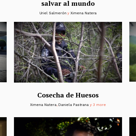
salvar al mundo
Uriel Salmerón
y
Ximena Natera
Cosecha de Huesos
Ximena Natera
,
Daniela Pastrana
y 3 more