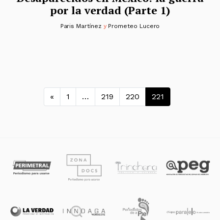
por la verdad (Parte 1)
Paris Martínez
y
Prometeo Lucero
Navegación de entradas
«
1
…
219
220
221