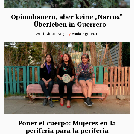
Opiumbauern, aber keine „Narcos“
– Überleben in Guerrero
Wolf-Dieter Vogel
y
Vania Pigeonutt
Poner el cuerpo: Mujeres en la
periferia para la periferia