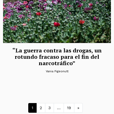
“La guerra contra las drogas, un
rotundo fracaso para el fin del
narcotráfico”
Vania Pigeonutt
Navegación de entradas
1
2
3
…
19
»