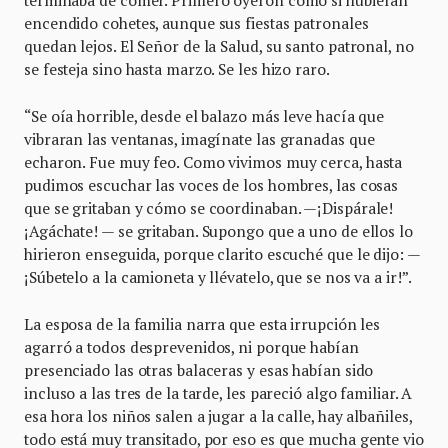
terminaba de comer. Primero oyeron como si hubieran
encendido cohetes, aunque sus fiestas patronales
quedan lejos. El Señor de la Salud, su santo patronal, no
se festeja sino hasta marzo. Se les hizo raro.
“Se oía horrible, desde el balazo más leve hacía que
vibraran las ventanas, imagínate las granadas que
echaron. Fue muy feo. Como vivimos muy cerca, hasta
pudimos escuchar las voces de los hombres, las cosas
que se gritaban y cómo se coordinaban. —¡Dispárale!
¡Agáchate! — se gritaban. Supongo que a uno de ellos lo
hirieron enseguida, porque clarito escuché que le dijo: —
¡Súbetelo a la camioneta y llévatelo, que se nos va a ir!”.
La esposa de la familia narra que esta irrupción les
agarró a todos desprevenidos, ni porque habían
presenciado las otras balaceras y esas habían sido
incluso a las tres de la tarde, les pareció algo familiar. A
esa hora los niños salen a jugar a la calle, hay albañiles,
todo está muy transitado, por eso es que mucha gente vio