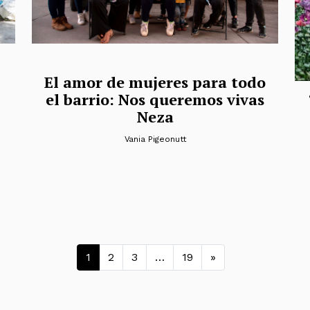
El amor de mujeres para todo
el barrio: Nos queremos vivas
Neza
Vania Pigeonutt
Navegación de entra
1
2
3
…
19
»