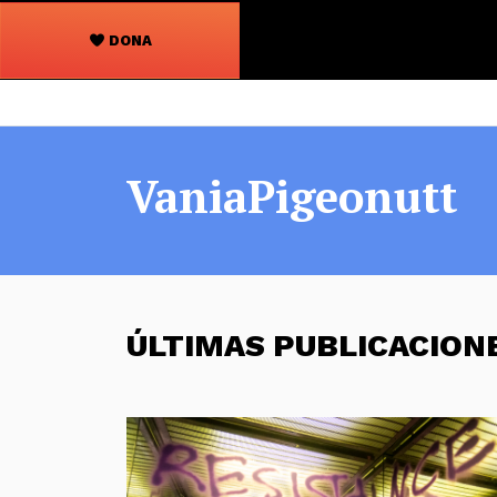
DONA
Navegación
principal
VaniaPigeonutt
ÚLTIMAS PUBLICACION