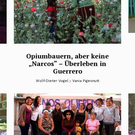
Opiumbauern, aber keine
„Narcos“ – Überleben in
Guerrero
Wolf-Dieter Vogel
y
Vania Pigeonutt